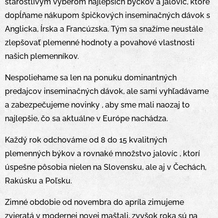
starostlivým výberom najlepších býčkov a jalovíc, ktoré
dopĺňame nákupom špičkových inseminačných dávok s
Anglicka, Írska a Francúzska. Tým sa snažíme neustále
zlepšovať plemenné hodnoty a povahové vlastnosti
našich plemenníkov.
Nespoliehame sa len na ponuku dominantných
predajcov inseminačných dávok, ale sami vyhľadávame
a zabezpečujeme novinky , aby sme mali naozaj to
najlepšie, čo sa aktuálne v Európe nachádza.
Každý rok odchováme od 8 do 15 kvalitných
plemenných býkov a rovnaké množstvo jalovíc , ktorí
úspešne pôsobia nielen na Slovensku, ale aj v Čechách,
Rakúsku a Poľsku.
Zimné obdobie od novembra do apríla zimujeme
zvieratá v modernej novej maštali, zvyšok roka sú na