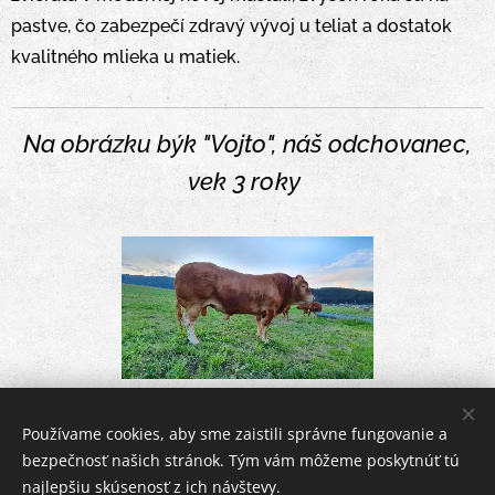
pastve, čo zabezpečí zdravý vývoj u teliat a dostatok
kvalitného mlieka u matiek.
Na obrázku býk "Vojto",
náš odchovanec,
vek 3 roky
Používame cookies, aby sme zaistili správne fungovanie a
©
Biofarma
TURIE,a.s.
bezpečnosť našich stránok. Tým vám môžeme poskytnúť tú
najlepšiu skúsenosť z ich návštevy.