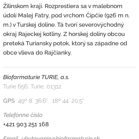
Žilinskom kraji. Rozprestiera sa v malebnom
údolí Malej Fatry, pod vrchom Čipčie (926 m n.
m.) v Turskej doline. Tá tvorí severovýchodný
okraj Rajeckej kotliny. Z horskej doliny obcou
preteká Turiansky potok, ktorý sa západne od
obce vlieva do Rajčianky.
Biofarmaturie TURIE, a.s.
Turie 656, Turie, 01312
GPS
49º 8´ 36.6" 18º 44´ 20.5"
Telefónne číslo
+421 903 251 168
Email ubytovanie@biofarmaturie.sk